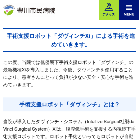
グ
本
バ
フ
ロ
文
ナ
ッ
ー
へ
ー
タ
バ
エ
ー
ル
リ
へ
手術支援ロボット「ダヴィンチXi」による手術を進
ナ
ア
めていきます。
ビ
へ
ゲ
この度、当院では低侵襲下手術支援ロボット「ダヴィンチ」の
ー
最新機種Xiを導入しました。今後、ダヴィンチを使用すること
シ
により、患者さんにとって負担が少ない安全・安心な手術を進
ョ
めていきます。
ン
へ
手術支援ロボット「ダヴィンチ」とは？
当院が導入したダヴィンチ・システム（Intuitive Surgical社製da
Vinci Surgical System）Xiは、腹腔鏡手術を支援する内視鏡下手
術支援ロボットです。ロボット手術といってもロボットが自動